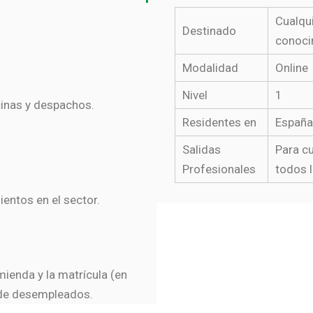
Cualqui
Destinado
conocim
Modalidad
Online
Nivel
1
cinas y despachos.
Residentes en
España
Salidas
Para cu
Profesionales
todos 
entos en el sector.
ienda y la matrícula (en
 de desempleados.