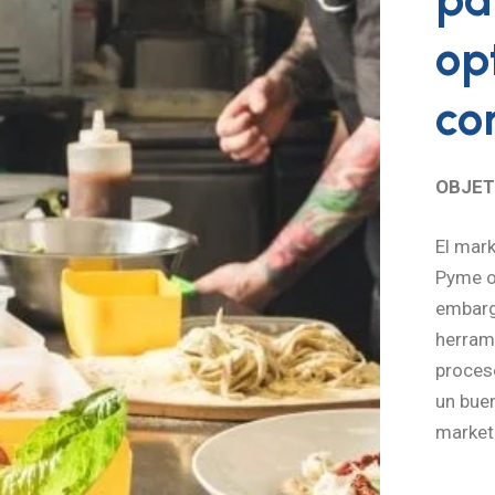
op
co
OBJET
El mark
Pyme o 
embarg
herrami
proces
un bue
marketi