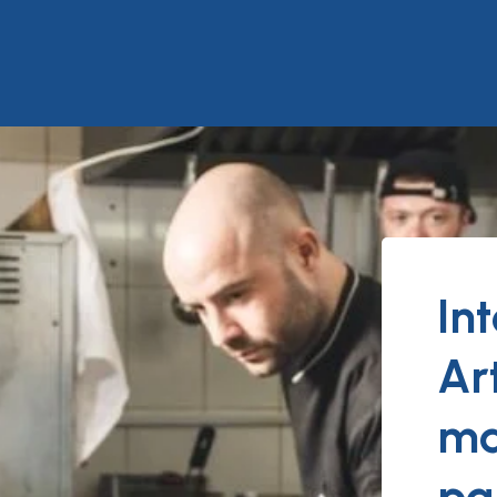
In
Art
ma
pa