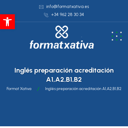
info@formatxativa.es
Abrir barra de herramientas
+34 962 28 30 34
Inglés preparación acreditación
A1,A2,B1,B2
Format Xativa
Inglés preparación acreditación A1,A2,B1,B2