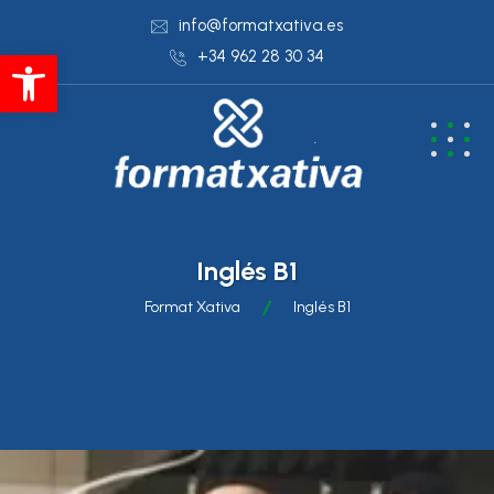
info@formatxativa.es
Abrir barra de herramientas
+34 962 28 30 34
Inglés B1
Format Xativa
Inglés B1